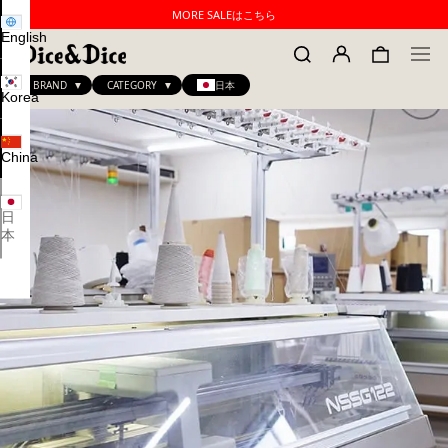
MORE SALEはこちら
English
BRAND
CATEGORY
日本
Korea
China
日
本