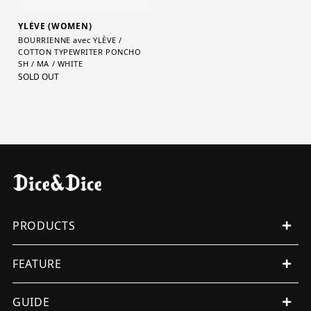
YLÈVE (WOMEN)
BOURRIENNE avec YLÈVE /
COTTON TYPEWRITER PONCHO
SH / MA / WHITE
SOLD OUT
PRODUCTS
ALL PRODUCTS
FEATURE
MENS
WOMENS
EVENT
GUIDE
ORIGINAL
ITEMS