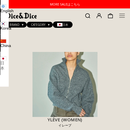
MORE SALEはこちら
English
BRAND
CATEGORY
日本
Korea
China
日
本
YLÈVE (WOMEN)
イレーブ