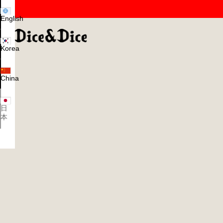
English
Korea
China
日
本