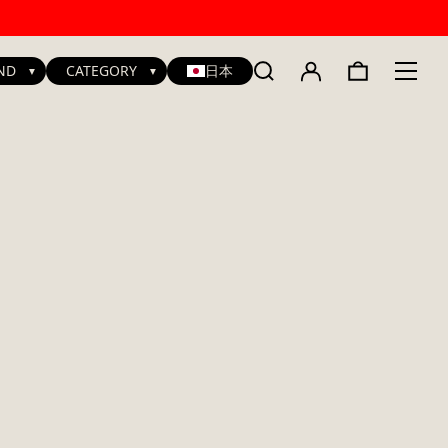
ND
CATEGORY
日本