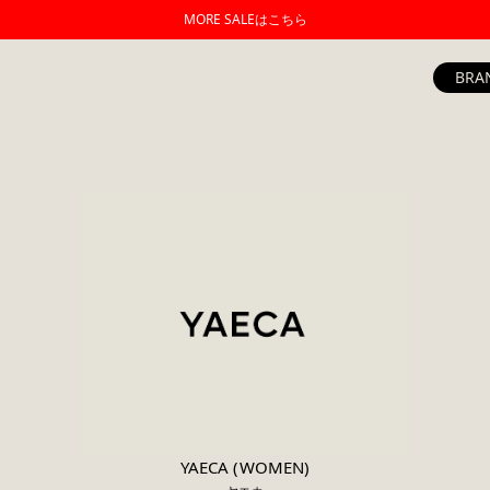
MORE SALEはこちら
BRA
YAECA (WOMEN)