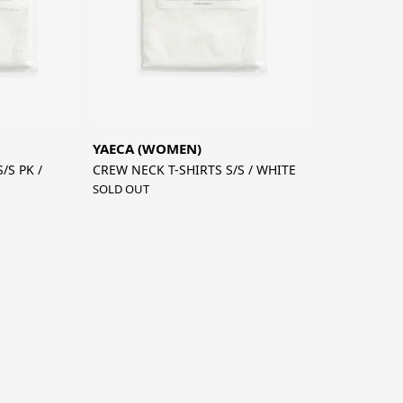
YAECA (WOMEN)
/S PK /
CREW NECK T-SHIRTS S/S / WHITE
SOLD OUT