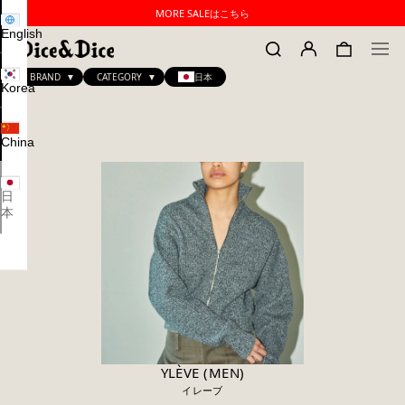
MORE SALEはこちら
English
BRAND
CATEGORY
日本
Korea
China
日
本
YLÈVE (MEN)
イレーブ