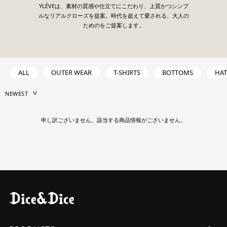
YLÈVEは、素材の質感や仕立てにこだわり、上質かつシンプ
ルなリアルクローズを提案。時代を超えて愛される、大人の
ためのをご提案します。
ALL
OUTER WEAR
T-SHIRTS
BOTTOMS
HAT
申し訳ございません。該当する商品情報がございません。