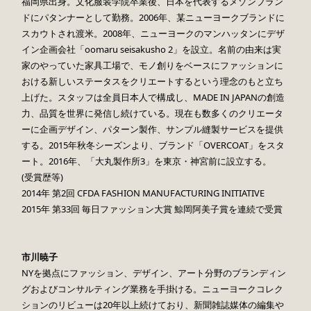
福岡県出身。文化服装学院卒業後、日本を代表するメゾンブラン
ドにパタンナーとして勤務。2006年、某ニューヨークブランドに
スカウトされ渡米。2008年、ニューヨークのマンハッタンにデザ
イン企画会社「oomaru seisakusho 2」を設立。名前の由来は実
家のやっていた家具工場で、モノ創りをベースにファッションに
おける新しいステータスをクリエートするという理念のもと立ち
上げた。スタッフは全員日本人で構成し、MADE IN JAPANの創造
力、品質を世界に発信し続けている。現在も数多くのクリエータ
ーに企画デザイン、パターン製作、サンプル縫製サービスを提供
する。2015年秋冬シーズンより、ブランド「OVERCOAT」をスタ
ート。2016年、「大丸製作所3」を東京・神宮前に設立する。
(受賞歴等)
2014年 第2回 CFDA FASHION MANUFACTURING INITIATIVE
2015年 第33回 毎日ファッション大賞 鯨岡阿美子賞を連続で受賞
市川暁子
NYを拠点にファッション、デザイン、アート分野のブランディン
グおよびコンサルティング業務を手掛ける。ニューヨークコレク
ションのリビューは20年以上続けており、新聞雑誌媒体の編集や