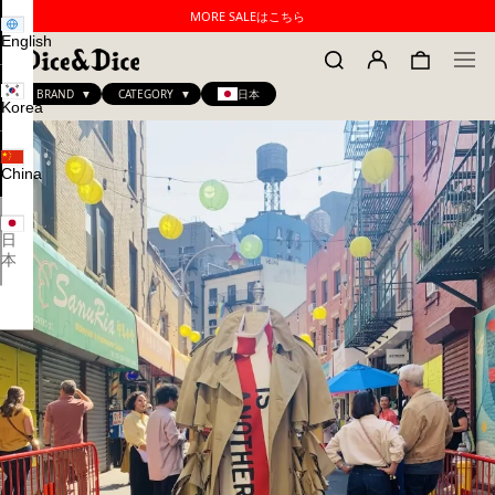
MORE SALEはこちら
English
BRAND
CATEGORY
日本
Korea
China
日
本