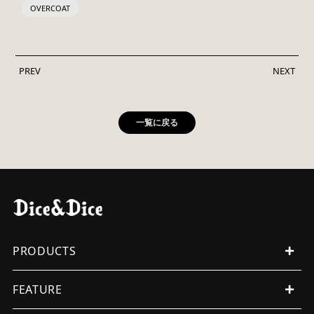
OVERCOAT
PREV
NEXT
一覧に戻る
PRODUCTS
ALL PRODUCTS
FEATURE
MENS
WOMENS