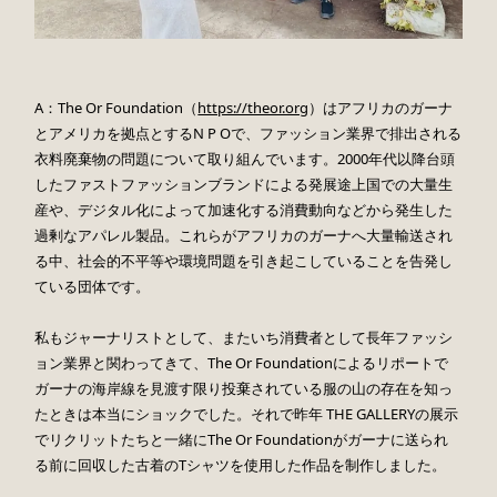
A：The Or Foundation（
https://theor.org
）はアフリカのガーナ
とアメリカを拠点とするN P Oで、ファッション業界で排出される
衣料廃棄物の問題について取り組んでいます。2000年代以降台頭
したファストファッションブランドによる発展途上国での大量生
産や、デジタル化によって加速化する消費動向などから発生した
過剰なアパレル製品。これらがアフリカのガーナへ大量輸送され
る中、社会的不平等や環境問題を引き起こしていることを告発し
ている団体です。
私もジャーナリストとして、またいち消費者として長年ファッシ
ョン業界と関わってきて、The Or Foundationによるリポートで
ガーナの海岸線を見渡す限り投棄されている服の山の存在を知っ
たときは本当にショックでした。それで昨年 THE GALLERYの展示
でリクリットたちと一緒にThe Or Foundationがガーナに送られ
る前に回収した古着のTシャツを使用した作品を制作しました。