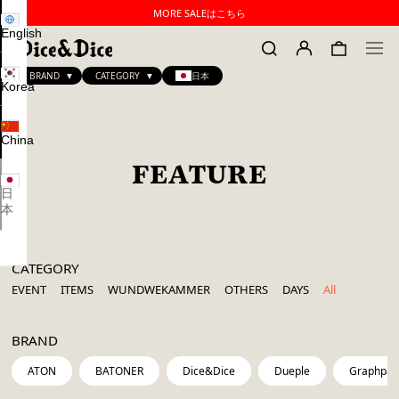
MORE SALEはこちら
English
BRAND
CATEGORY
日本
Korea
China
FEATURE
日
本
CATEGORY
EVENT
ITEMS
WUNDWEKAMMER
OTHERS
DAYS
All
BRAND
ATON
BATONER
Dice&Dice
Dueple
Graphpap