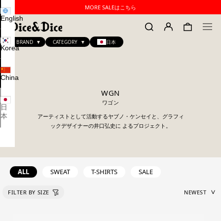
MORE SALEはこちら
English
BRAND
CATEGORY
日本
Korea
China
WGN
ワゴン
日
本
アーティストとして活動するヤブノ・ケンセイと、グラフィ
ックデザイナーの井口弘史に よるプロジェクト。
ALL
SWEAT
T-SHIRTS
SALE