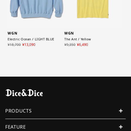
WGN
WGN
Electric Ocean / LIGHT BLUE
The Ant / Yellow
¥18,700
¥13,090
¥9,350
¥6,490
PRODUCTS
ALL PRODUCTS
FEATURE
MENS