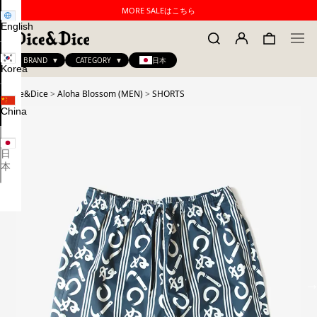
MORE SALEはこちら
English
BRAND
CATEGORY
日本
Korea
Dice&Dice
>
Aloha Blossom (MEN)
>
SHORTS
China
日
本