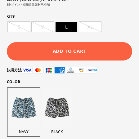
654ポイント (3%)還元 (654円相当)
SIZE
S
M
L
XL
ADD TO CART
決済方法
COLOR
NAVY
BLACK