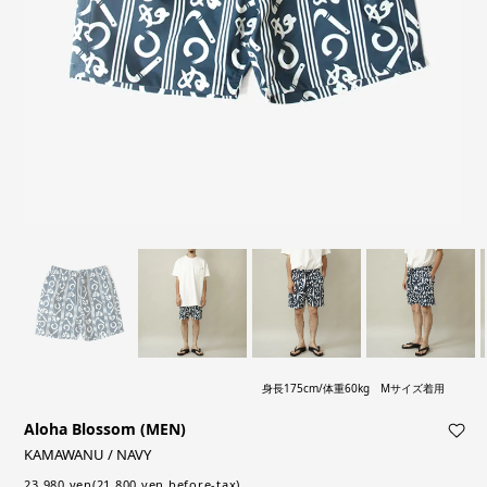
身長175cm/体重60kg Mサイズ着用
Aloha Blossom (MEN)
KAMAWANU / NAVY
23,980 yen(21,800 yen before-tax)