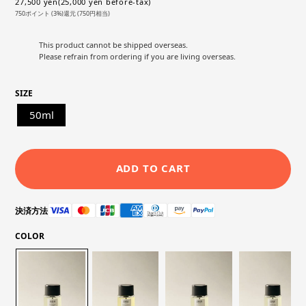
27,500 yen(25,000 yen before-tax)
750ポイント (3%)還元 (750円相当)
This product cannot be shipped overseas.
Please refrain from ordering if you are living overseas.
SIZE
50ml
ADD TO CART
決済方法
COLOR