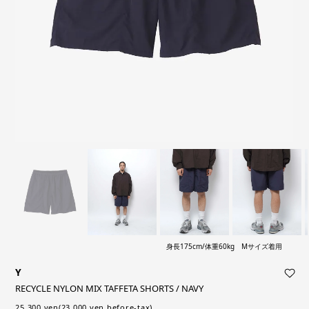
身長175cm/体重60kg Mサイズ着用
Y
RECYCLE NYLON MIX TAFFETA SHORTS / NAVY
25,300 yen(23,000 yen before-tax)