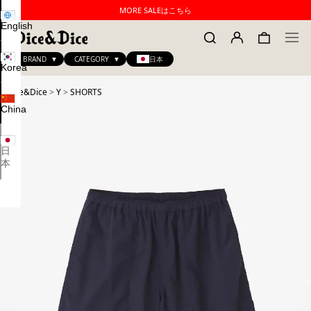
MORE SALEはこちら
English
BRAND
CATEGORY
日本
Korea
Dice&Dice
>
Y
>
SHORTS
China
日
本