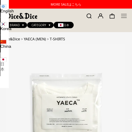
MORE SALEはこちら
English
BRAND
CATEGORY
日本
Korea
Dice&Dice
>
YAECA (MEN)
>
T-SHIRTS
China
日
本