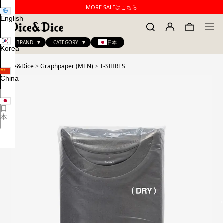
MORE SALEはこちら
English
BRAND
CATEGORY
日本
Korea
Dice&Dice
>
Graphpaper (MEN)
>
T-SHIRTS
China
日
本