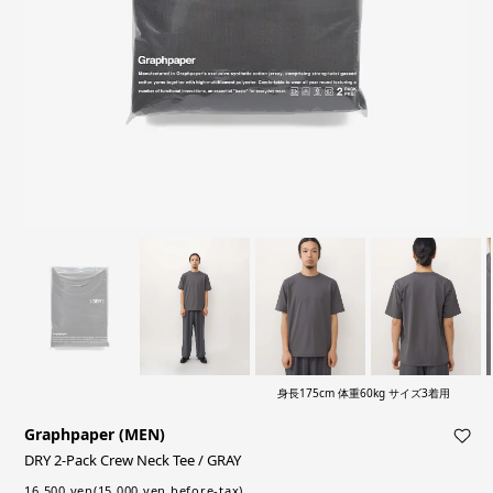
身長175cm 体重60kg サイズ3着用
Graphpaper (MEN)
DRY 2-Pack Crew Neck Tee / GRAY
16,500 yen(15,000 yen before-tax)