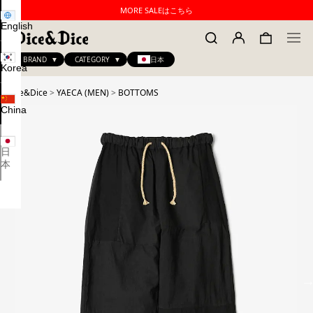
MORE SALEはこちら
English
BRAND
CATEGORY
日本
Korea
Dice&Dice
>
YAECA (MEN)
>
BOTTOMS
China
日
本