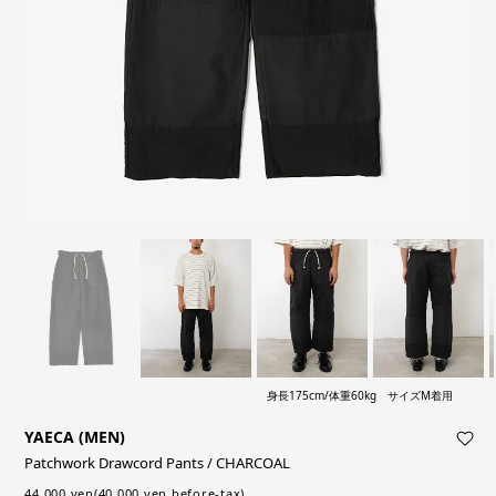
身長175cm/体重60kg サイズM着用
YAECA (MEN)
Patchwork Drawcord Pants / CHARCOAL
44,000 yen(40,000 yen before-tax)