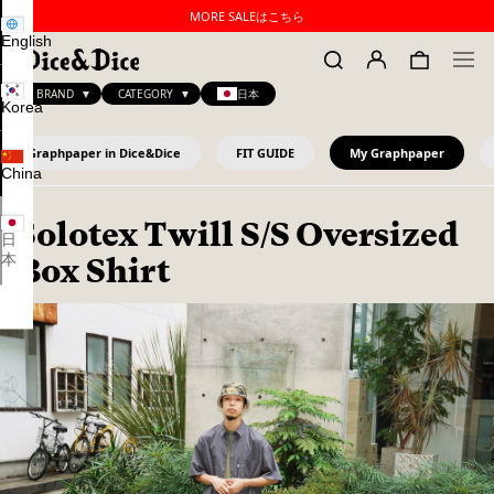
MORE SALEはこちら
English
BRAND
CATEGORY
日本
Korea
Graphpaper in Dice&Dice
FIT GUIDE
My Graphpaper
China
Solotex Twill S/S Oversized
日
本
Box Shirt