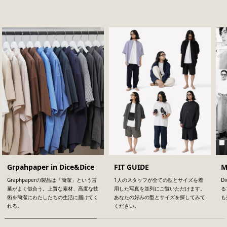
Grpahpaper in Dice&Dice
FIT GUIDE
M
Graphpaperの製品は「簡潔」という言
1人のスタッフが全ての型とサイズを着
D
葉がよく似合う。上質な素材、高度な技
用した写真を並列にご覧いただけます。
る
術を簡潔にわたしたちの生活に届けてく
あなたの好みの型とサイズを探してみて
も
れる。
ください。