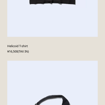
Helicoid T-shirt
¥16,500(TAX IN)