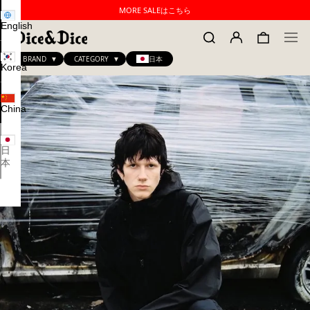
MORE SALEはこちら
English
BRAND
CATEGORY
日本
Korea
China
日
本