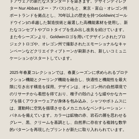
ドアウェアの新たなスタンダードを築きます。デザインディレク
ター Nur Abbas (ヌー・アバス) のもと、東京・富山・オレゴン州
ポートランドを拠点とし、70年以上の歴史を持つGoldwin(ゴール
ドウイン)の卓越した製造技術と厳選した高機能素材を使用し、新
たなコンセプトやプロトタイプを生み出し改良を続けています。
また今シーズンより、Goldwinロゴを用いてデザインされたプロ
ジェクトロゴや、オレゴン州で撮影されたエモーショナルなキャ
ンペーンなどクリエイティブトーンが刷新され、新しいコミュニ
ケーションがスタートしています。
2025 年春夏コレクションでは、春夏シーズンに求められるプロテ
クション機能とクーリング機能を融合し、快適性と機能性を最大
限に引き出す構造を採用。デザインは、オレゴン州の自然環境で
のリサーチから着想を得ており、種子の殻のような緩やかなカー
ブを描くアウターウェアが身体を包み込み、シャツやボトムスに
は、運動時に空気を循環させるメカニカルなベンチレーション・
パネルを備えています。カラーは鉱物の赤、岩石の層を思わせる
グレー、黒、クリームを基調とし、自然界に存在する複雑な数学
的パターンを再現したプリントが新たに取り入れられています。