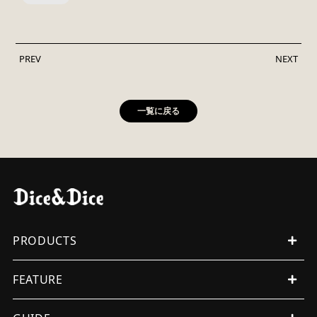
PREV
NEXT
一覧に戻る
PRODUCTS
ALL PRODUCTS
FEATURE
MENS
WOMENS
EVENT