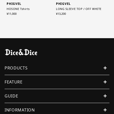
PHIGVEL
PHIGVEL
HOSONE Tshirts
LONG SLEEVE TOP / OFF WHITE
¥11,000
¥13,200
PRODUCTS
ALL PRODUCTS
FEATURE
MENS
WOMENS
EVENT
GUIDE
ORIGINAL
ITEMS
WUNDERKAMMER
SHOPPING GUIDE
INFORMATION
OTHERS
INTERNATIONAL SHIPMENT